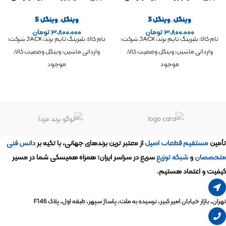
وینگل
,
وینگل 3
وینگل
,
وینگل 5
۳,۸۰۰,۰۰۰
تومان
۳,۸۰۰,۰۰۰
تومان
نام کالا: بلبرینگ تایم برند: JACK شرکت:
نام کالا: بلبرینگ تایم برند: JACK شرکت:
وارداتی ماشین: وینگل وضعیت کالا:
وارداتی ماشین: وینگل وضعیت کالا:
موجود
موجود
تأمین
مستقیم قطعات اصیل
از معتبر ترین برندهای جهانی، با تکیه بر
دانش فنی
متخصصان
و
شبکه توزیع
سریع در سراسر ایران؛ همراه همیشگی شما در مسیر
کیفیت و اعتماد هستیم.
تهران، بازار خیابان امیر کبیر، نرسیده به ملت، پاساژ سپهر، طبقه اول، پلاک F146