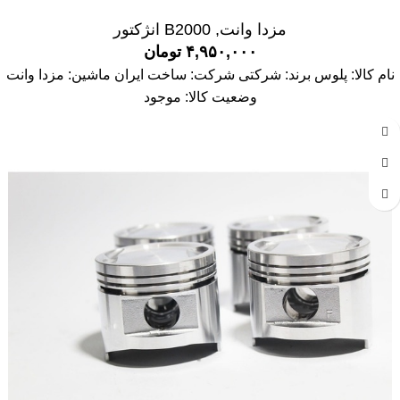
مزدا وانت
,
B2000 انژکتور
۴,۹۵۰,۰۰۰
تومان
نام کالا: پلوس برند: شرکتی شرکت: ساخت ایران ماشین: مزدا وانت
وضعیت کالا: موجود