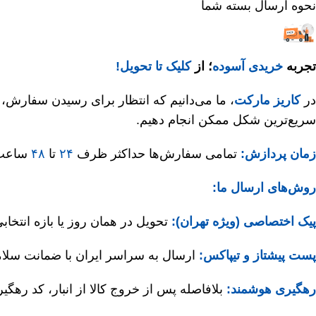
نحوه ارسال بسته شما
تجربه
خریدی آسوده
؛ از
کلیک تا تحویل!
در
کاریز مارکت
، ما می‌دانیم که انتظار برای رسیدن سفارش، ه
سریع‌ترین شکل ممکن انجام دهیم.
اسبک یا انگشتی وینگل ۵ B , A , دو
نام کالا: است
نام کالا: بلبرینگ تایم برند: JACK شرکت: وار
زمان پردازش:
تمامی سفارش‌ها حداکثر ظرف
۲۴
تا
۴۸
ساعت ک
نام کالا: آینه بغل برند: و
نام کالا: است
روش‌های ارسال ما:
پیک اختصاصی (ویژه تهران):
تحویل در همان روز یا بازه انتخاب
پست پیشتاز و تیپاکس:
ارسال به سراسر ایران با ضمانت سلام
رهگیری هوشمند:
بلافاصله پس از خروج کالا از انبار، کد ره