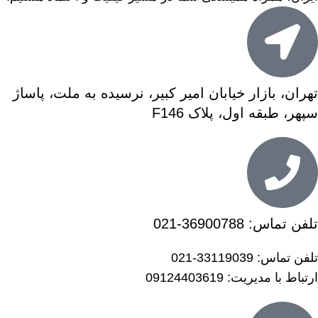
تهران، بازار خیابان امیر کبیر، نرسیده به ملت، پاساژ
سپهر، طبقه اول، پلاک F146
تلفن تماس:
36900788-021
تلفن تماس:
33119039-021
ارتباط با مدیریت:
09124403619